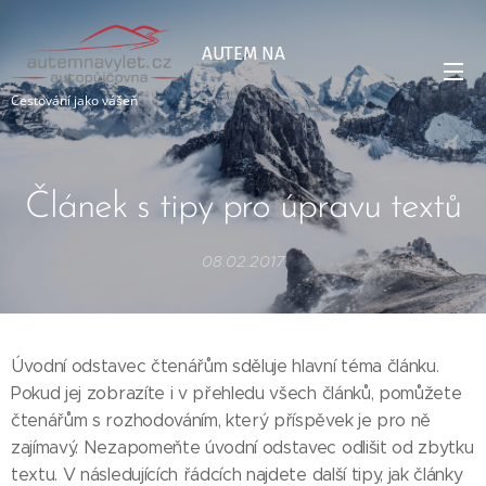
AUTEM NA
VÝLET
Cestování jako vášeň
Článek s tipy pro úpravu textů
08.02.2017
Úvodní odstavec čtenářům sděluje hlavní téma článku.
Pokud jej zobrazíte i v přehledu všech článků, pomůžete
čtenářům s rozhodováním, který příspěvek je pro ně
zajímavý. Nezapomeňte úvodní odstavec odlišit od zbytku
textu. V následujících řádcích najdete další tipy, jak články