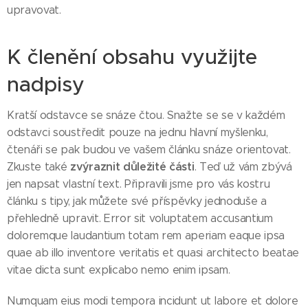
upravovat.
K členění obsahu využijte
nadpisy
Kratší odstavce se snáze čtou. Snažte se se v každém
odstavci soustředit pouze na jednu hlavní myšlenku,
čtenáři se pak budou ve vašem článku snáze orientovat.
zvýraznit důležité části
Zkuste také
. Teď už vám zbývá
jen napsat vlastní text. Připravili jsme pro vás kostru
článku s tipy, jak můžete své příspěvky jednoduše a
přehledně upravit. Error sit voluptatem accusantium
doloremque laudantium totam rem aperiam eaque ipsa
quae ab illo inventore veritatis et quasi architecto beatae
vitae dicta sunt explicabo nemo enim ipsam.
Numquam eius modi tempora incidunt ut labore et dolore